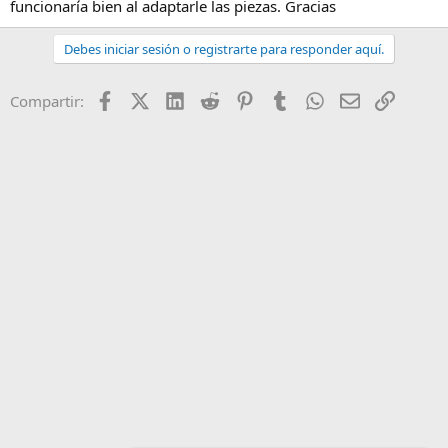
funcionaría bien al adaptarle las piezas. Gracias
Debes iniciar sesión o registrarte para responder aquí.
Facebook
X (Twitter)
LinkedIn
Reddit
Pinterest
Tumblr
WhatsApp
Email
Enlace
Compartir: