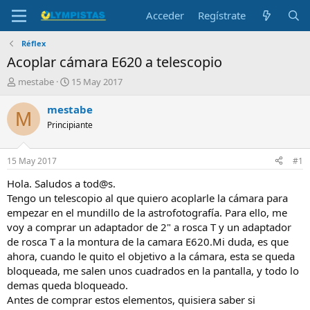
Acceder
Regístrate
Réflex
Acoplar cámara E620 a telescopio
I
F
mestabe
15 May 2017
n
e
i
c
mestabe
M
c
h
Principiante
i
a
a
d
d
e
15 May 2017
#1
o
i
r
n
Hola. Saludos a tod@s.
d
i
Tengo un telescopio al que quiero acoplarle la cámara para
e
c
empezar en el mundillo de la astrofotografía. Para ello, me
l
i
voy a comprar un adaptador de 2" a rosca T y un adaptador
t
o
de rosca T a la montura de la camara E620.Mi duda, es que
e
ahora, cuando le quito el objetivo a la cámara, esta se queda
m
a
bloqueada, me salen unos cuadrados en la pantalla, y todo lo
demas queda bloqueado.
Antes de comprar estos elementos, quisiera saber si