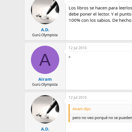
Los libros se hacen para leerlo
debe poner el lector. Y el punt
100% con los sabios. De hecho 
A.D.
Gurú Olympista
12 Jul 2010
A
º
Airam
Gurú Olympista
12 Jul 2010
Airam dijo:
pero no veo porqué no se pueden
A.D.