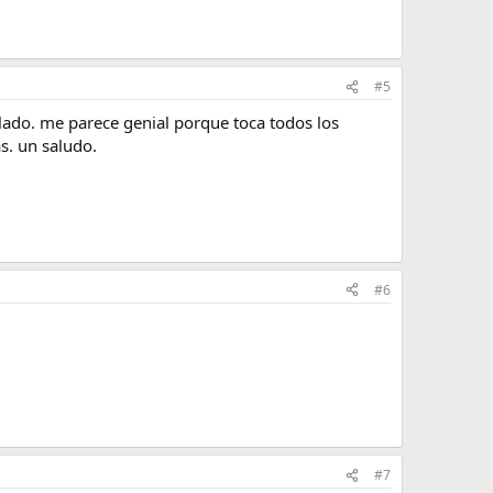
#5
llado. me parece genial porque toca todos los
s. un saludo.
#6
#7