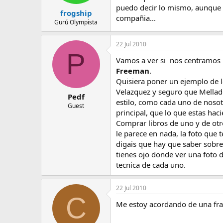
puedo decir lo mismo, aunque 
frogship
compañia...
Gurú Olympista
22 Jul 2010
P
Vamos a ver si nos centramos 
Freeman
.
Quisiera poner un ejemplo de lo
Velazquez y seguro que Mellado 
Pedf
estilo, como cada uno de noso
Guest
principal, que lo que estas hac
Comprar libros de uno y de otro
le parece en nada, la foto que 
digais que hay que saber sobre 
tienes ojo donde ver una foto d
tecnica de cada uno.
22 Jul 2010
C
Me estoy acordando de una fra