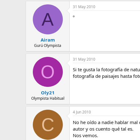
e
31 May 2010
m
A
a
º
Airam
Gurú Olympista
31 May 2010
O
Si te gusta la fotografía de n
fotografía de paisajes hasta fot
Oly21
Olympista Habitual
4 Jun 2010
C
No he oído a nadie hablar mal 
autor y os cuento qué tal es.
Nos vemos.