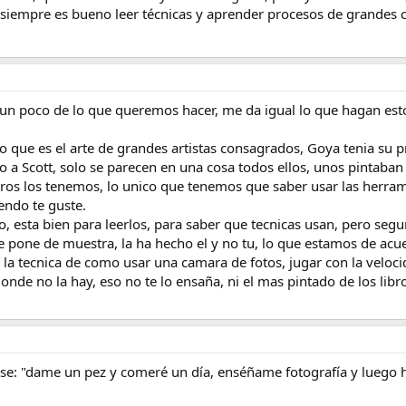
siempre es bueno leer técnicas y aprender procesos de grandes 
un poco de lo que queremos hacer, me da igual lo que hagan e
 que es el arte de grandes artistas consagrados, Goya tenia su pro
a Scott, solo se parecen en una cosa todos ellos, unos pintaban 
tros los tenemos, lo unico que tenemos que saber usar las herr
iendo te guste.
, esta bien para leerlos, para saber que tecnicas usan, pero seg
te pone de muestra, la ha hecho el y no tu, lo que estamos de acu
la tecnica de como usar una camara de fotos, jugar con la velocida
onde no la hay, eso no te lo ensaña, ni el mas pintado de los libr
se: "dame un pez y comeré un día, enséñame fotografía y luego h