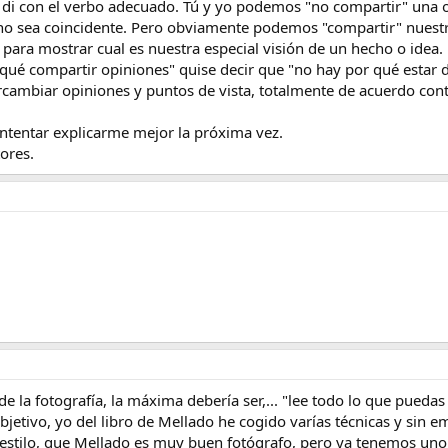
o di con el verbo adecuado. Tú y yo podemos "no compartir" una
no sea coincidente. Pero obviamente podemos "compartir" nuestr
para mostrar cual es nuestra especial visión de un hecho o idea.
qué compartir opiniones" quise decir que "no hay por qué estar d
ercambiar opiniones y puntos de vista, totalmente de acuerdo cont
ntentar explicarme mejor la próxima vez.
tores.
 la fotografía, la máxima debería ser,... "lee todo lo que puedas 
bjetivo, yo del libro de Mellado he cogido varías técnicas y sin em
i estilo, que Mellado es muy buen fotógrafo, pero ya tenemos uno,