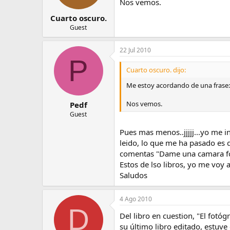
Nos vemos.
Cuarto oscuro.
Guest
22 Jul 2010
P
Cuarto oscuro. dijo:
Me estoy acordando de una frase:
Nos vemos.
Pedf
Guest
Pues mas menos..jjjjj...yo me i
leido, lo que me ha pasado es 
comentas "Dame una camara fotog
Estos de lso libros, yo me voy a 
Saludos
4 Ago 2010
D
Del libro en cuestion, "El fotóg
su último libro editado, estuv