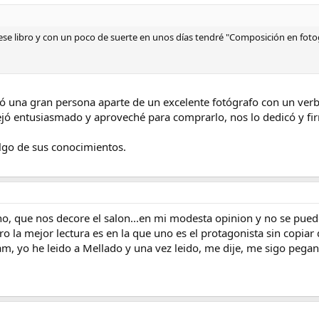
ese libro y con un poco de suerte en unos días tendré "Composición en fotog
ió una gran persona aparte de un excelente fotógrafo con un verb
ejó entusiasmado y aproveché para comprarlo, nos lo dedicó y f
lgo de sus conocimientos.
 no, que nos decore el salon...en mi modesta opinion y no se pue
o la mejor lectura es en la que uno es el protagonista sin copia
am, yo he leido a Mellado y una vez leido, me dije, me sigo pega