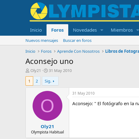
Inicio
Foros
Novedades
Miembros
Nuevos mensajes
Buscar en foros
Inicio
Foros
Aprende Con Nosotros
Libros de Fotogr
Aconsejo uno
I
F
Oly21
31 May 2010
n
e
1
2
Sig.
i
c
c
h
i
a
31 May 2010
a
d
O
Aconsejo: " El fotógrafo en la 
d
e
o
i
r
n
d
i
Oly21
e
c
l
i
Olympista Habitual
t
o