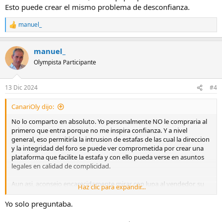
Esto puede crear el mismo problema de desconfianza.
manuel_
R
e
a
manuel_
c
c
Olympista Participante
i
o
n
13 Dic 2024
#4
e
s
CanariOly dijo:
:
No lo comparto en absoluto. Yo personalmente NO le compraria al
primero que entra porque no me inspira confianza. Y a nivel
general, eso permitiría la intrusion de estafas de las cual la direccion
y la integridad del foro se puede ver comprometida por crear una
plataforma que facilite la estafa y con ello pueda verse en asuntos
legales en calidad de complicidad.
Aun asi, aconsejo encarecidamente mirar con lupa al vendedor, su
Haz clic para expandir...
historial, si realmente es usuario del equipo que vende. Hay muchos
foreros que mucho bla, bla, bla y nunca se le ha visto ni una foto, ni
Yo solo preguntaba.
el equipo que usa o como lo usa. Esto puede crear el mismo
problema de desconfianza.