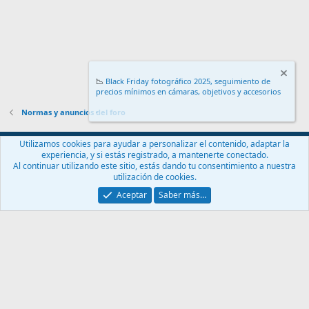
📉
Black Friday fotográfico 2025, seguimiento de
precios mínimos en cámaras, objetivos y accesorios
.
Normas y anuncios del foro
Español (ES)
Utilizamos cookies para ayudar a personalizar el contenido, adaptar la
experiencia, y si estás registrado, a mantenerte conectado.
Contáctanos
Términos y reglas
Política de privacidad
Ayuda
Al continuar utilizando este sitio, estás dando tu consentimiento a nuestra
Inicio
R
utilización de cookies.
S
S
Aceptar
Saber más…
®
Community platform by XenForo
© 2010-2024 XenForo Ltd.