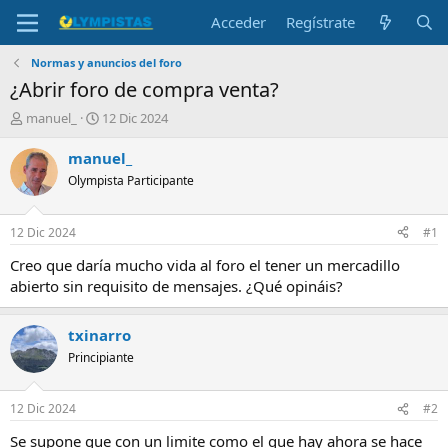
Acceder
Regístrate
Normas y anuncios del foro
¿Abrir foro de compra venta?
I
F
manuel_
12 Dic 2024
n
e
i
c
manuel_
c
h
Olympista Participante
i
a
a
d
d
e
12 Dic 2024
#1
o
i
r
n
Creo que daría mucho vida al foro el tener un mercadillo
d
i
abierto sin requisito de mensajes. ¿Qué opináis?
e
c
l
i
t
o
txinarro
e
Principiante
m
a
12 Dic 2024
#2
Se supone que con un limite como el que hay ahora se hace