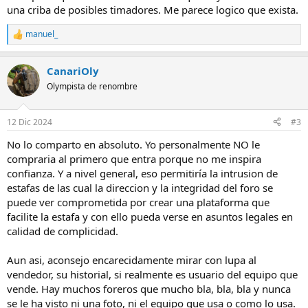
una criba de posibles timadores. Me parece logico que exista.
manuel_
R
e
a
CanariOly
c
c
Olympista de renombre
i
o
n
12 Dic 2024
#3
e
s
No lo comparto en absoluto. Yo personalmente NO le
:
compraria al primero que entra porque no me inspira
confianza. Y a nivel general, eso permitiría la intrusion de
estafas de las cual la direccion y la integridad del foro se
puede ver comprometida por crear una plataforma que
facilite la estafa y con ello pueda verse en asuntos legales en
calidad de complicidad.
Aun asi, aconsejo encarecidamente mirar con lupa al
vendedor, su historial, si realmente es usuario del equipo que
vende. Hay muchos foreros que mucho bla, bla, bla y nunca
se le ha visto ni una foto, ni el equipo que usa o como lo usa.