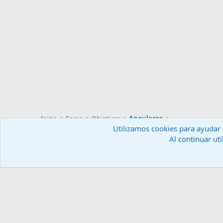
Inicio
Foros
Objetivos
Angulares
Utilizamos cookies para ayudar a
Al continuar uti
Español (ES)