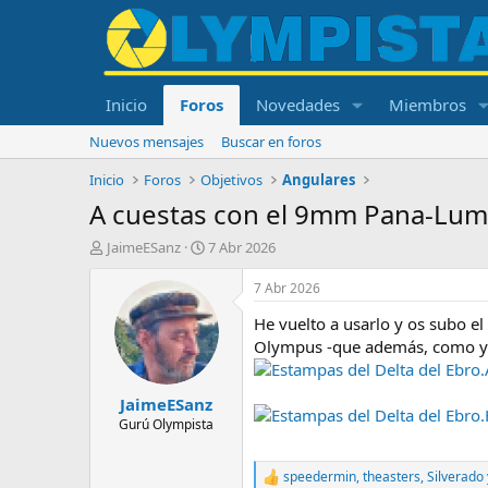
Inicio
Foros
Novedades
Miembros
Nuevos mensajes
Buscar en foros
Inicio
Foros
Objetivos
Angulares
A cuestas con el 9mm Pana-Lumi
I
F
JaimeESanz
7 Abr 2026
n
e
i
c
7 Abr 2026
c
h
He vuelto a usarlo y os subo e
i
a
a
d
Olympus -que además, como ya s
d
e
Estampas del Delta del Ebro
o
i
JaimeESanz
r
n
Estampas del Delta del Ebro
d
i
Gurú Olympista
e
c
l
i
speedermin
,
theasters
,
Silverado
t
o
R