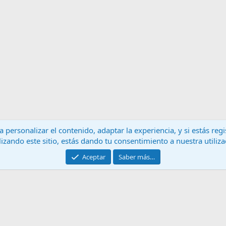
 personalizar el contenido, adaptar la experiencia, y si estás re
lizando este sitio, estás dando tu consentimiento a nuestra utiliz
Contáctanos
T
Aceptar
Saber más…
®
Community platform by XenForo
© 2010-2024 XenForo Ltd.