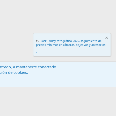
📉
Black Friday fotográfico 2025, seguimiento de
precios mínimos en cámaras, objetivos y accesorios
.
gistrado, a mantenerte conectado.
ación de cookies.
érminos y reglas
Política de privacidad
Ayuda
Inicio
R
S
S