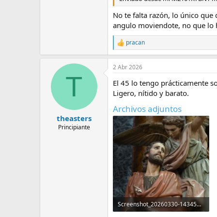
No te falta razón, lo único que
angulo moviendote, no que lo 
pracan
R
e
a
2 Abr 2026
c
T
c
El 45 lo tengo prácticamente so
i
o
Ligero, nítido y barato.
n
Archivos adjuntos
e
s
theasters
:
Principiante
Screenshot_20260330-143453.Aves.jpg