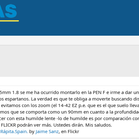
5mm 1.8 se me ha ocurrido montarlo en la PEN F e irme a dar un 
os espartanos. La verdad es que te obliga a moverte buscando di
e evitamos con los zoom (el 14-42 EZ p.e. que es el que suelo lle
videmos que se comporta como un 90mm en cuanto a la profundi
r con esta humilde lente -lo de humilde es por comparación con e
 FLICKR podrán ver más. Ustedes dirán. Mis saludos.
 Rápita.Spain.
by
Jaime Sanz
, en Flickr