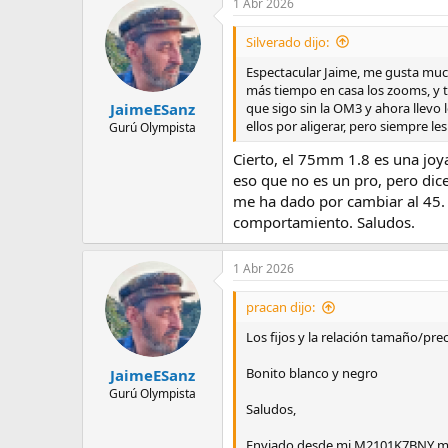
1 Abr 2026
Silverado dijo:
Espectacular Jaime, me gusta much
más tiempo en casa los zooms, y te
que sigo sin la OM3 y ahora llevo l
JaimeESanz
ellos por aligerar, pero siempre l
Gurú Olympista
Cierto, el 75mm 1.8 es una joy
eso que no es un pro, pero dice
me ha dado por cambiar al 45. 
comportamiento. Saludos.
1 Abr 2026
pracan dijo:
Los fijos y la relación tamaño/prec
Bonito blanco y negro
JaimeESanz
Gurú Olympista
Saludos,
Enviado desde mi M2101K7BNY me