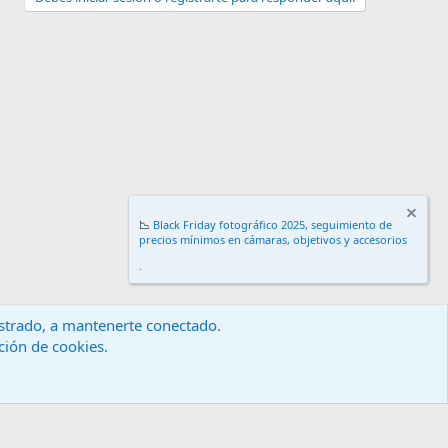
📉
Black Friday fotográfico 2025, seguimiento de
precios mínimos en cámaras, objetivos y accesorios
.
gistrado, a mantenerte conectado.
ación de cookies.
érminos y reglas
Política de privacidad
Ayuda
Inicio
R
S
S