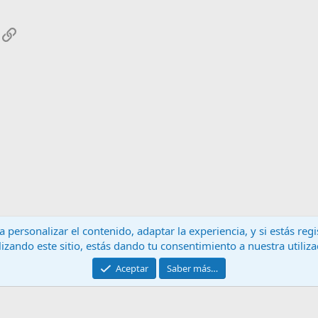
App
mail
Enlace
 personalizar el contenido, adaptar la experiencia, y si estás re
lizando este sitio, estás dando tu consentimiento a nuestra utiliz
Contáctanos
T
Aceptar
Saber más…
®
Community platform by XenForo
© 2010-2024 XenForo Ltd.