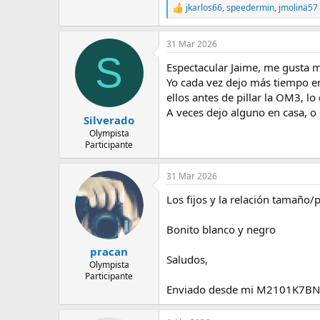
jkarlos66
,
speedermin
,
jmolina57
e
R
m
e
a
a
31 Mar 2026
c
S
c
Espectacular Jaime, me gusta m
i
o
Yo cada vez dejo más tiempo en
n
ellos antes de pillar la OM3, lo
e
A veces dejo alguno en casa, o 
s
Silverado
:
Olympista
Participante
31 Mar 2026
Los fijos y la relación tamaño/
Bonito blanco y negro
pracan
Saludos,
Olympista
Participante
Enviado desde mi M2101K7BNY