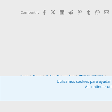
Facebook
X (Twitter)
LinkedIn
Reddit
Pinterest
Tumblr
Whats
E
Compartir:
Inicio
Foros
Galeria Fotográfica
Blanco y Negro
Utilizamos cookies para ayudar a
Al continuar uti
Español (ES)