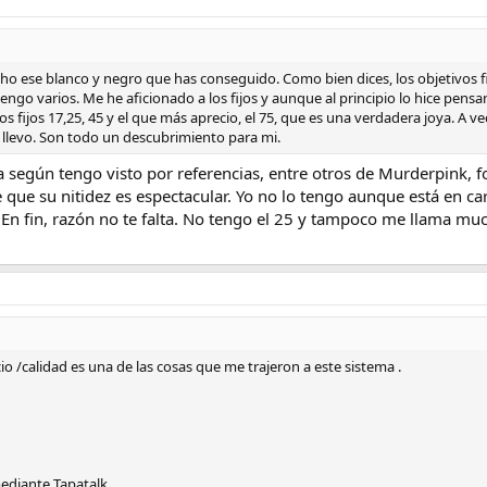
o ese blanco y negro que has conseguido. Como bien dices, los objetivos fij
ngo varios. Me he aficionado a los fijos y aunque al principio lo hice pensan
os fijos 17,25, 45 y el que más aprecio, el 75, que es una verdadera joya. A ve
es llevo. Son todo un descubrimiento para mi.
a según tengo visto por referencias, entre otros de Murderpink, 
 que su nitidez es espectacular. Yo no lo tengo aunque está en ca
En fin, razón no te falta. No tengo el 25 y tampoco me llama muc
io /calidad es una de las cosas que me trajeron a este sistema .
diante Tapatalk