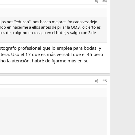
#4
os nos ''educan'', nos hacen mejores. Yo cada vez dejo
do en hacerme a ellos antes de pillar la OM3, lo cierto es
ces dejo alguno en casa, o en el hotel, y salgo con 3 de
fotografo profesional que lo emplea para bodas, y
rtera. Uso el 17 que es más versatil que el 45 pero
ho la atención, habré de fijarme más en su
#5