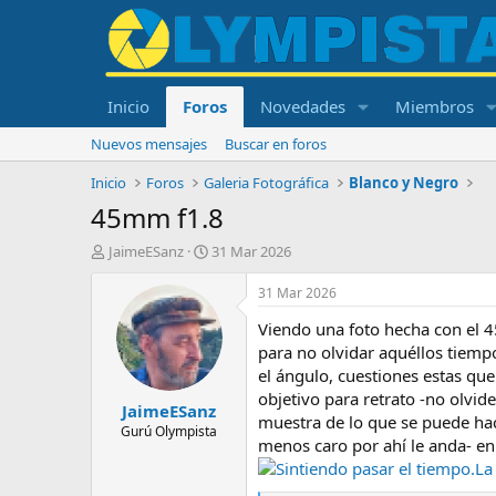
Inicio
Foros
Novedades
Miembros
Nuevos mensajes
Buscar en foros
Inicio
Foros
Galeria Fotográfica
Blanco y Negro
45mm f1.8
I
F
JaimeESanz
31 Mar 2026
n
e
i
c
31 Mar 2026
c
h
Viendo una foto hecha con el 4
i
a
a
d
para no olvidar aquéllos tiemp
d
e
el ángulo, cuestiones estas qu
o
i
objetivo para retrato -no ol
JaimeESanz
r
n
muestra de lo que se puede hace
d
i
Gurú Olympista
menos caro por ahí le anda- en
e
c
Sintiendo pasar el tiempo.La
l
i
t
o