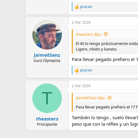
374 KB · Visitas: 6
pracan
R
e
a
2 Abr 2026
c
c
i
theasters dijo:
o
n
El 45 lo tengo prácticamente solda
e
Ligero, nítido y barato.
s
JaimeESanz
:
Para llevar pegado prefiero el 
Gurú Olympista
pracan
R
e
a
2 Abr 2026
c
T
c
i
JaimeESanz dijo:
o
n
Para llevar pegado prefiero el 17 F
e
s
También lo tengo , suelo llevar
theasters
:
peso que con la réflex y un Si
Principiante