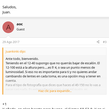
Saludos,
Juan.
aoc
A
Guest
29 Ago 2017
#3
Juankinki dijo:
Ante todo, bienvenido.
Teniendo en el 12-40 supongo que no querrás bajar de escalón. El
12-100 está a la altura pero.....es f/ 4, o sea un punto menos de
luminosidad. Si eso no es importante para ti y no quieres andar
cambiando de lentes en cada toma, es una opción muy a tener en
cuenta.
Para el tipo de fotografía que dices que haces el 40-150 no lo vas a
sacar casi nada. Es extraordinario pero, para mí gusto, es
Haz clic para expandir...
demasiado grande y pesado. Solamente tendría sentido si hicieras
fotos de aves, animales en libertad o deportes en pabellones
cubiertos. Yo lo vendí porque el tipo de fotos que hago es parecido
+1
al tuyo y me pareció demasiado "tocho".