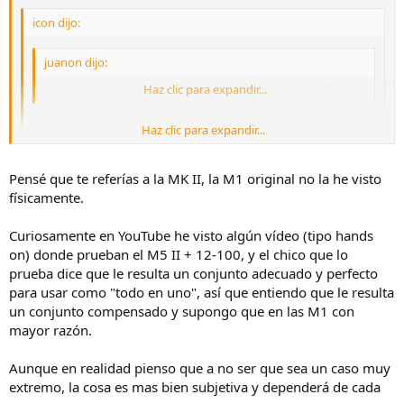
icon dijo:
juanon dijo:
hola queda bien en la em1 o queda descompensado?
Haz clic para expandir...
Haz clic para expandir...
Pues si queda descompasada en la M1, que es la mas grande y
alta se gama, apaga y vamonis
Haz clic para expandir...
Pensé que te referías a la MK II, la M1 original no la he visto
pùes lo comento porque si me han dicho que en la m1 mark ii
queda un poco descompensado imaginate en la m1 que es un poco
físicamente.
mas perqueña
Curiosamente en YouTube he visto algún vídeo (tipo hands
on) donde prueban el M5 II + 12-100, y el chico que lo
prueba dice que le resulta un conjunto adecuado y perfecto
para usar como "todo en uno", así que entiendo que le resulta
un conjunto compensado y supongo que en las M1 con
mayor razón.
Aunque en realidad pienso que a no ser que sea un caso muy
extremo, la cosa es mas bien subjetiva y dependerá de cada