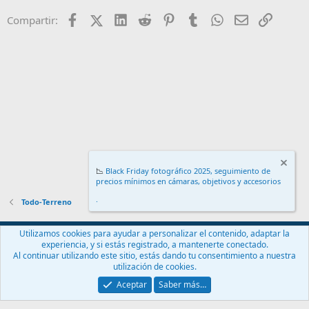
Facebook
X (Twitter)
LinkedIn
Reddit
Pinterest
Tumblr
WhatsApp
Email
Enlace
Compartir:
📉
Black Friday fotográfico 2025, seguimiento de
precios mínimos en cámaras, objetivos y accesorios
.
Todo-Terreno
Español (ES)
Utilizamos cookies para ayudar a personalizar el contenido, adaptar la
experiencia, y si estás registrado, a mantenerte conectado.
Contáctanos
Términos y reglas
Política de privacidad
Ayuda
Al continuar utilizando este sitio, estás dando tu consentimiento a nuestra
Inicio
R
utilización de cookies.
S
S
Aceptar
Saber más…
®
Community platform by XenForo
© 2010-2024 XenForo Ltd.