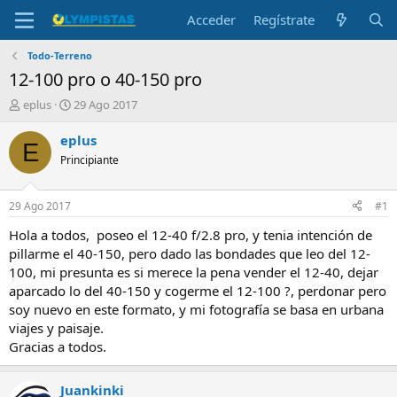
Acceder
Regístrate
Todo-Terreno
12-100 pro o 40-150 pro
I
F
eplus
29 Ago 2017
n
e
i
c
eplus
E
c
h
Principiante
i
a
a
d
d
e
29 Ago 2017
#1
o
i
r
n
Hola a todos, poseo el 12-40 f/2.8 pro, y tenia intención de
d
i
pillarme el 40-150, pero dado las bondades que leo del 12-
e
c
100, mi presunta es si merece la pena vender el 12-40, dejar
l
i
aparcado lo del 40-150 y cogerme el 12-100 ?, perdonar pero
t
o
soy nuevo en este formato, y mi fotografía se basa en urbana
e
viajes y paisaje.
m
a
Gracias a todos.
Juankinki