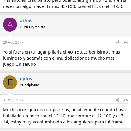
Y añado, en plan barato pero bueno, el Sigma 60 F2.8. Y en si
Mi opinión es la de que conservaras el 12-40 y, para cuando
necesitas algo más el Lumix 35-100, bien el F2.8 o el F4-5.6
necesites una focal más larga, probaras con el M.Zuiko 60mm ED
f/2.8 macro o con el M.Zuiko ED 75mm f1.8, posiblemente el más
nítido de todos los objetivos de Olympus y un retratero
athos
A
excepcional.
Gurú Olympista
Saludos,
Juan.
29 Ago 2017
#4
Yo si fuera en tu lugar pillaria el 40-150.Es bonisimo , mas
luminoso y además con el multiplicador da mucho mas
juego.Un saludo
eplus
E
Principiante
31 Ago 2017
#5
Muchísimas gracias compañeros, posiblemente cuando haya
batallado un poco con el 12-40, me compre el 12-100 y el 7-
14, estoy muy acostumbrado a los angulares para ful frame.