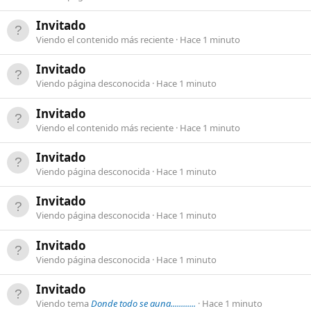
Invitado
Viendo el contenido más reciente
Hace 1 minuto
Invitado
Viendo página desconocida
Hace 1 minuto
Invitado
Viendo el contenido más reciente
Hace 1 minuto
Invitado
Viendo página desconocida
Hace 1 minuto
Invitado
Viendo página desconocida
Hace 1 minuto
Invitado
Viendo página desconocida
Hace 1 minuto
Invitado
Viendo tema
Donde todo se auna............
Hace 1 minuto