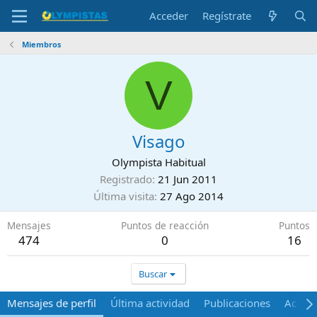
Acceder
Regístrate
Miembros
V
Visago
Olympista Habitual
Registrado
21 Jun 2011
Última visita
27 Ago 2014
Mensajes
Puntos de reacción
Puntos
474
0
16
Buscar
Mensajes de perfil
Última actividad
Publicaciones
Acerca