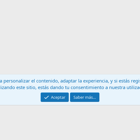
 personalizar el contenido, adaptar la experiencia, y si estás re
lizando este sitio, estás dando tu consentimiento a nuestra utiliz
Contáctanos
T
Aceptar
Saber más…
®
Community platform by XenForo
© 2010-2024 XenForo Ltd.