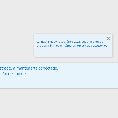
📉
Black Friday fotográfico 2025, seguimiento de
precios mínimos en cámaras, objetivos y accesorios
.
gistrado, a mantenerte conectado.
ación de cookies.
érminos y reglas
Política de privacidad
Ayuda
Inicio
R
S
S