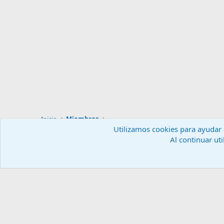
Inicio
Miembros
Utilizamos cookies para ayudar a
Al continuar uti
Español (ES)