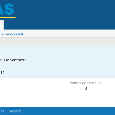
ensajes de perfil
e
·
De
Santurtzi
011
Puntos de reacción
0
nes
Acerca