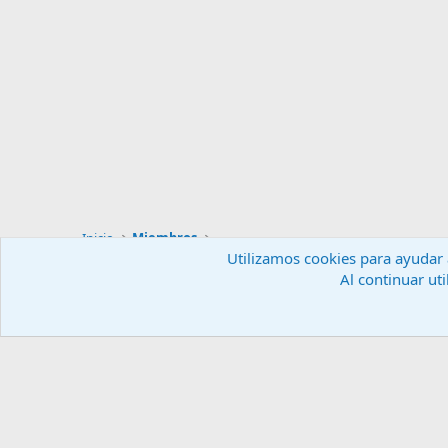
Inicio
Miembros
Utilizamos cookies para ayudar a
Al continuar uti
Español (ES)