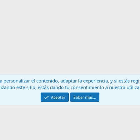
 personalizar el contenido, adaptar la experiencia, y si estás re
lizando este sitio, estás dando tu consentimiento a nuestra utiliz
Contáctanos
T
Aceptar
Saber más…
®
Community platform by XenForo
© 2010-2024 XenForo Ltd.