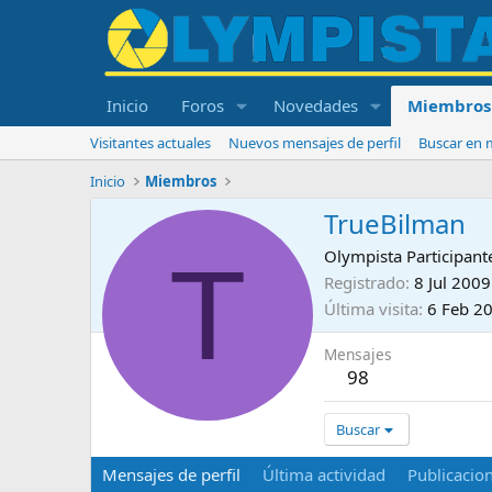
Inicio
Foros
Novedades
Miembros
Visitantes actuales
Nuevos mensajes de perfil
Buscar en m
Inicio
Miembros
TrueBilman
T
Olympista Participant
Registrado
8 Jul 2009
Última visita
6 Feb 2
Mensajes
98
Buscar
Mensajes de perfil
Última actividad
Publicacio