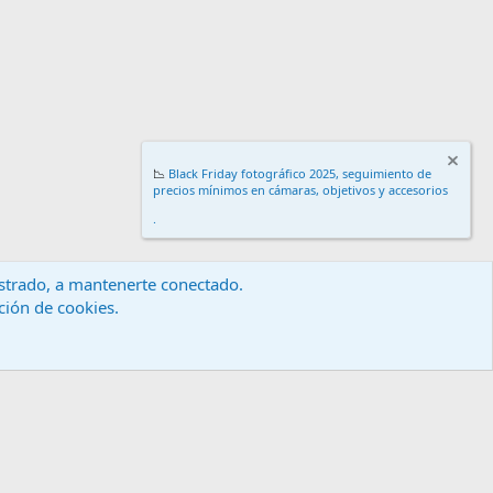
📉
Black Friday fotográfico 2025, seguimiento de
precios mínimos en cámaras, objetivos y accesorios
.
gistrado, a mantenerte conectado.
ación de cookies.
érminos y reglas
Política de privacidad
Ayuda
Inicio
R
S
S