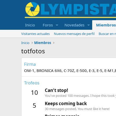
Inicio
Foros
Novedades
Miembros
Visitantes actuales
Nuevos mensajes de perfil
Buscar en m
Inicio
Miembros
totfotos
Firma
OM-1, BRONICA 6X6, C-70Z, E-500, E-3, E-5, E-M1,
Trofeos
Can't stop!
10
You've posted 100 messages. I hope this took
Keeps coming back
5
30 messages posted. You must like it here!