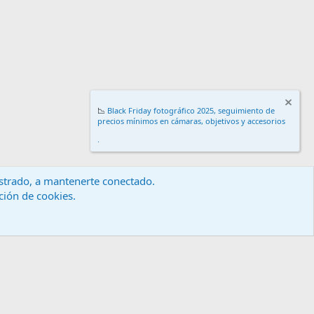
📉
Black Friday fotográfico 2025, seguimiento de
precios mínimos en cámaras, objetivos y accesorios
.
gistrado, a mantenerte conectado.
ación de cookies.
érminos y reglas
Política de privacidad
Ayuda
Inicio
R
S
S