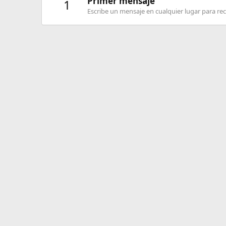
Primer mensaje
1
Escribe un mensaje en cualquier lugar para reci