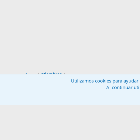
Inicio
Miembros
Utilizamos cookies para ayudar a
Al continuar uti
Español (ES)