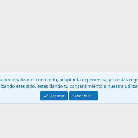
 personalizar el contenido, adaptar la experiencia, y si estás re
lizando este sitio, estás dando tu consentimiento a nuestra utiliz
Contáctanos
T
Aceptar
Saber más…
®
Community platform by XenForo
© 2010-2024 XenForo Ltd.