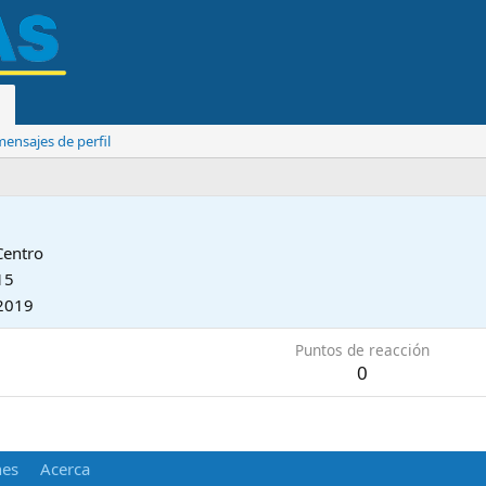
ensajes de perfil
Centro
15
2019
Puntos de reacción
0
nes
Acerca