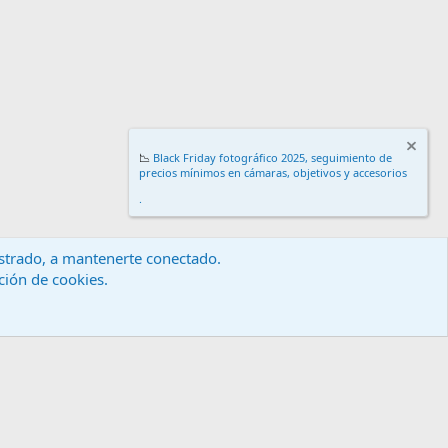
📉
Black Friday fotográfico 2025, seguimiento de
precios mínimos en cámaras, objetivos y accesorios
.
gistrado, a mantenerte conectado.
ación de cookies.
érminos y reglas
Política de privacidad
Ayuda
Inicio
R
S
S