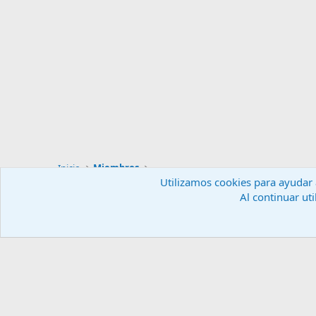
Inicio
Miembros
Utilizamos cookies para ayudar a
Al continuar uti
Español (ES)