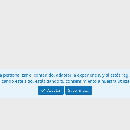
 personalizar el contenido, adaptar la experiencia, y si estás re
lizando este sitio, estás dando tu consentimiento a nuestra utiliz
Contáctanos
T
Aceptar
Saber más…
®
Community platform by XenForo
© 2010-2024 XenForo Ltd.