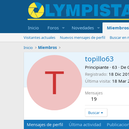
Inicio
Foros
Novedades
Miembros
Visitantes actuales
Nuevos mensajes de perfil
Buscar en m
Inicio
Miembros
topillo63
T
Principiante
·
63
·
De
Registrado
18 Dic 20
Última visita
18 Mar 
Mensajes
19
Buscar
Mensajes de perfil
Última actividad
Publicacio