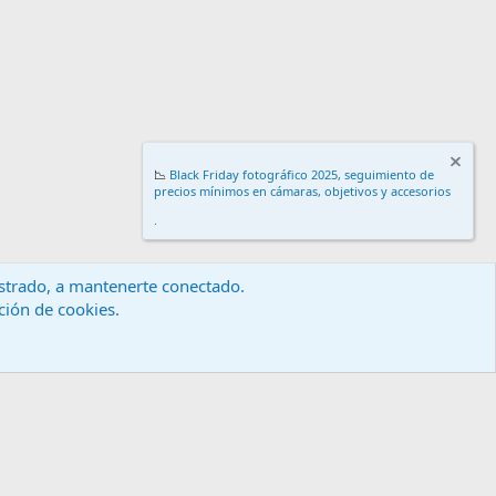
📉
Black Friday fotográfico 2025, seguimiento de
precios mínimos en cámaras, objetivos y accesorios
.
gistrado, a mantenerte conectado.
ación de cookies.
érminos y reglas
Política de privacidad
Ayuda
Inicio
R
S
S