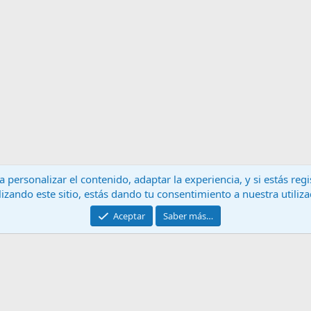
 personalizar el contenido, adaptar la experiencia, y si estás re
lizando este sitio, estás dando tu consentimiento a nuestra utiliz
Contáctanos
T
Aceptar
Saber más…
®
Community platform by XenForo
© 2010-2024 XenForo Ltd.