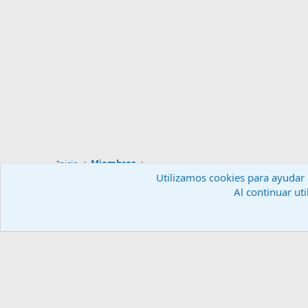
Inicio
Miembros
Utilizamos cookies para ayudar a
Al continuar uti
Español (ES)