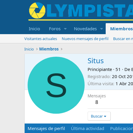
Inicio
Foros
Novedades
Miembros
Visitantes actuales
Nuevos mensajes de perfil
Buscar en m
Inicio
Miembros
Situs
S
Principiante
·
51
·
De
Registrado
20 Oct 20
Última visita
1 Abr 2
Mensajes
8
Buscar
Mensajes de perfil
Última actividad
Publicacio