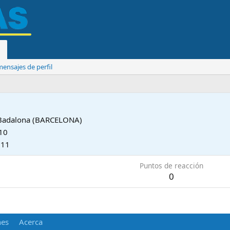
ensajes de perfil
Badalona (BARCELONA)
10
011
Puntos de reacción
0
nes
Acerca