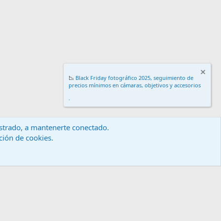
📉
Black Friday fotográfico 2025, seguimiento de
precios mínimos en cámaras, objetivos y accesorios
.
gistrado, a mantenerte conectado.
ación de cookies.
érminos y reglas
Política de privacidad
Ayuda
Inicio
R
S
S