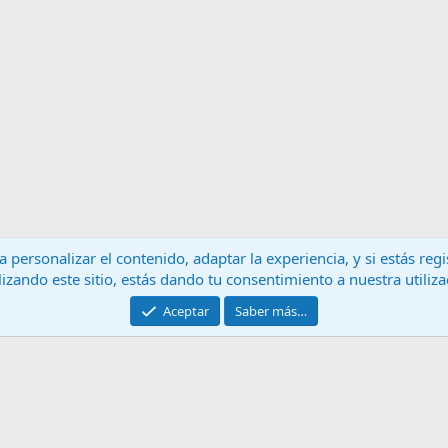
 personalizar el contenido, adaptar la experiencia, y si estás re
lizando este sitio, estás dando tu consentimiento a nuestra utiliz
Contáctanos
T
Aceptar
Saber más…
®
Community platform by XenForo
© 2010-2024 XenForo Ltd.