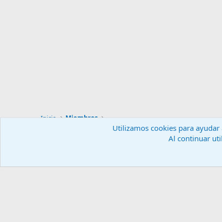
Inicio
Miembros
Utilizamos cookies para ayudar a
Al continuar uti
Español (ES)