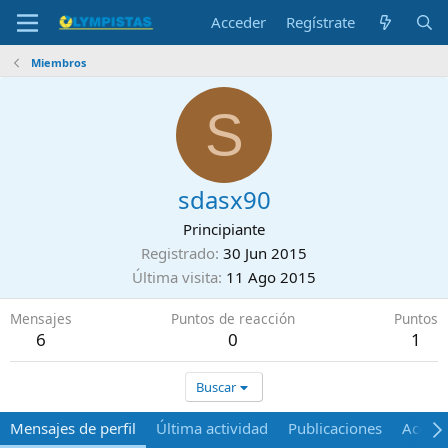
Acceder
Regístrate
Miembros
S
sdasx90
Principiante
Registrado
30 Jun 2015
Última visita
11 Ago 2015
Mensajes
Puntos de reacción
Puntos
6
0
1
Buscar
Mensajes de perfil
Última actividad
Publicaciones
Acerca