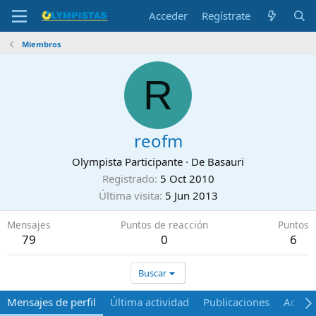
Acceder
Regístrate
Miembros
R
reofm
Olympista Participante
·
De
Basauri
Registrado
5 Oct 2010
Última visita
5 Jun 2013
Mensajes
Puntos de reacción
Puntos
79
0
6
Buscar
Mensajes de perfil
Última actividad
Publicaciones
Acerca