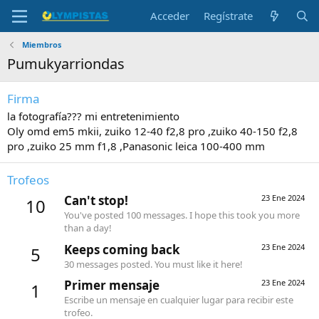
Acceder
Regístrate
Miembros
Pumukyarriondas
Firma
la fotografía??? mi entretenimiento
Oly omd em5 mkii, zuiko 12-40 f2,8 pro ,zuiko 40-150 f2,8
pro ,zuiko 25 mm f1,8 ,Panasonic leica 100-400 mm
Trofeos
Can't stop!
23 Ene 2024
10
You've posted 100 messages. I hope this took you more
than a day!
Keeps coming back
23 Ene 2024
5
30 messages posted. You must like it here!
Primer mensaje
23 Ene 2024
1
Escribe un mensaje en cualquier lugar para recibir este
trofeo.