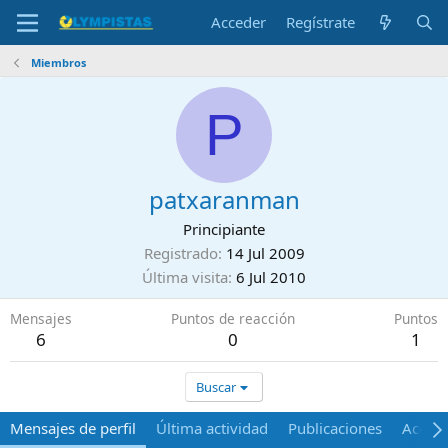
Acceder
Regístrate
Miembros
P
patxaranman
Principiante
Registrado
14 Jul 2009
Última visita
6 Jul 2010
Mensajes
Puntos de reacción
Puntos
6
0
1
Buscar
Mensajes de perfil
Última actividad
Publicaciones
Acerca