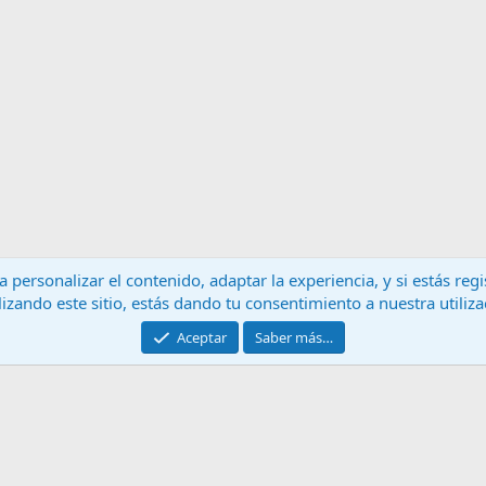
 personalizar el contenido, adaptar la experiencia, y si estás re
lizando este sitio, estás dando tu consentimiento a nuestra utiliz
Contáctanos
T
Aceptar
Saber más…
®
Community platform by XenForo
© 2010-2024 XenForo Ltd.