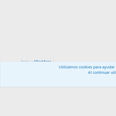
Inicio
Miembros
Utilizamos cookies para ayudar a
Al continuar uti
Español (ES)