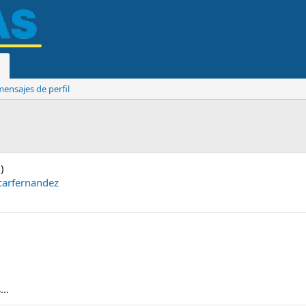
ensajes de perfil
)
carfernandez
..