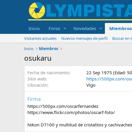
Inicio
Foros
Novedades
Miembros
Visitantes actuales
Nuevos mensajes de perfil
Buscar en m
Inicio
Miembros
osukaru
Fecha de nacimiento
22 Sep 1975 (Edad: 50
Sitio web
https://500px.com/os
Ubicación
Vigo
Firma
https://500px.com/oscarfernandez
https://www.flickr.com/photos/oscarf-foto/
Nikon D7100 y multitud de cristalitos y cachivaches.