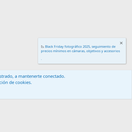
📉
Black Friday fotográfico 2025, seguimiento de
precios mínimos en cámaras, objetivos y accesorios
.
gistrado, a mantenerte conectado.
ación de cookies.
érminos y reglas
Política de privacidad
Ayuda
Inicio
R
S
S