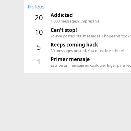
Trofeos
Addicted
20
1,000 messages? Impressive!
Can't stop!
10
You've posted 100 messages. I hope this took
Keeps coming back
5
30 messages posted. You must like it here!
Primer mensaje
1
Escribe un mensaje en cualquier lugar para reci