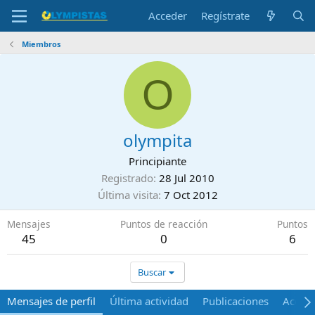
Acceder
Regístrate
Miembros
O
olympita
Principiante
Registrado
28 Jul 2010
Última visita
7 Oct 2012
Mensajes
Puntos de reacción
Puntos
45
0
6
Buscar
Mensajes de perfil
Última actividad
Publicaciones
Acerca