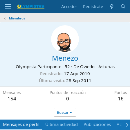
Acceder
Regístrate
Miembros
Menezo
Olympista Participante
·
52
·
De
Oviedo - Asturias
Registrado
17 Ago 2010
Última visita
28 Sep 2011
Mensajes
Puntos de reacción
Puntos
154
0
16
Buscar
Mensajes de perfil
Última actividad
Publicaciones
Acerca