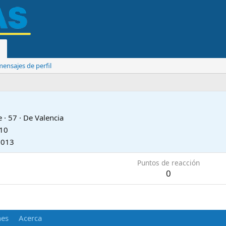
ensajes de perfil
e
·
57
·
De
Valencia
010
2013
Puntos de reacción
0
nes
Acerca