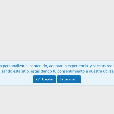
 personalizar el contenido, adaptar la experiencia, y si estás re
lizando este sitio, estás dando tu consentimiento a nuestra utiliz
Contáctanos
T
Aceptar
Saber más…
®
Community platform by XenForo
© 2010-2024 XenForo Ltd.