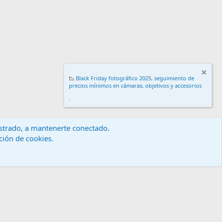
📉
Black Friday fotográfico 2025, seguimiento de
precios mínimos en cámaras, objetivos y accesorios
.
gistrado, a mantenerte conectado.
ación de cookies.
érminos y reglas
Política de privacidad
Ayuda
Inicio
R
S
S