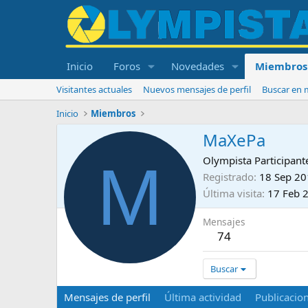
Inicio
Foros
Novedades
Miembros
Visitantes actuales
Nuevos mensajes de perfil
Buscar en m
Inicio
Miembros
MaXePa
M
Olympista Participant
Registrado
18 Sep 2
Última visita
17 Feb 
Mensajes
74
Buscar
Mensajes de perfil
Última actividad
Publicacio