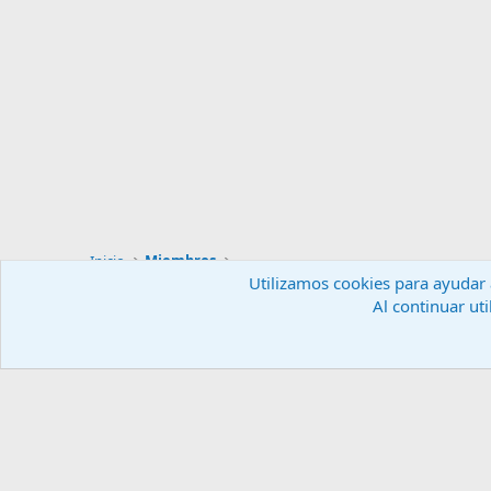
Inicio
Miembros
Utilizamos cookies para ayudar a
Al continuar uti
Español (ES)