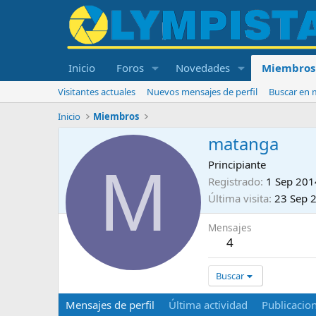
Inicio
Foros
Novedades
Miembros
Visitantes actuales
Nuevos mensajes de perfil
Buscar en m
Inicio
Miembros
matanga
M
Principiante
Registrado
1 Sep 201
Última visita
23 Sep 
Mensajes
4
Buscar
Mensajes de perfil
Última actividad
Publicacio