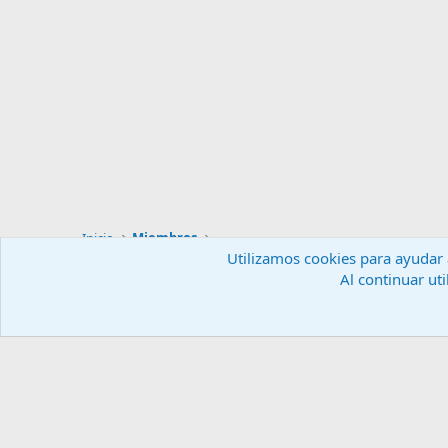
Inicio
Miembros
Utilizamos cookies para ayudar a
Al continuar uti
Español (ES)