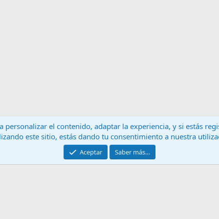
 personalizar el contenido, adaptar la experiencia, y si estás re
lizando este sitio, estás dando tu consentimiento a nuestra utiliz
Contáctanos
T
Aceptar
Saber más…
®
Community platform by XenForo
© 2010-2024 XenForo Ltd.