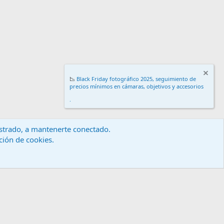
📉
Black Friday fotográfico 2025, seguimiento de
precios mínimos en cámaras, objetivos y accesorios
.
gistrado, a mantenerte conectado.
ación de cookies.
érminos y reglas
Política de privacidad
Ayuda
Inicio
R
S
S