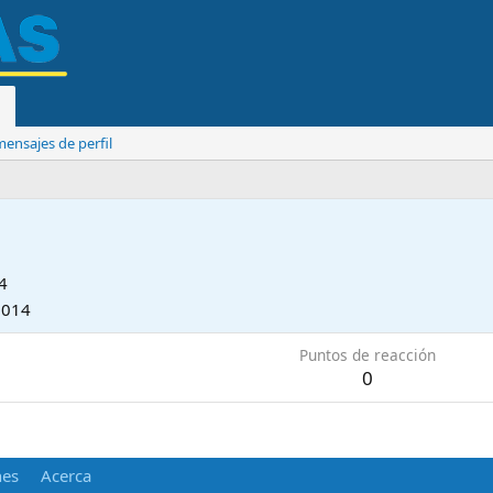
ensajes de perfil
4
2014
Puntos de reacción
0
nes
Acerca