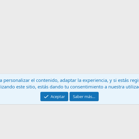
 personalizar el contenido, adaptar la experiencia, y si estás re
lizando este sitio, estás dando tu consentimiento a nuestra utiliz
Contáctanos
T
Aceptar
Saber más…
®
Community platform by XenForo
© 2010-2024 XenForo Ltd.