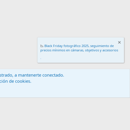
📉
Black Friday fotográfico 2025, seguimiento de
precios mínimos en cámaras, objetivos y accesorios
.
gistrado, a mantenerte conectado.
ación de cookies.
érminos y reglas
Política de privacidad
Ayuda
Inicio
R
S
S