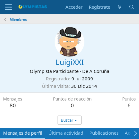
Acceder
Regístrate
Miembros
LuigiXXI
Olympista Participante
·
De
A Coruña
Registrado
9 Jul 2009
Última visita
30 Dic 2014
Mensajes
Puntos de reacción
Puntos
80
0
6
Buscar
Mensajes de perfil
Última actividad
Publicaciones
Acerca