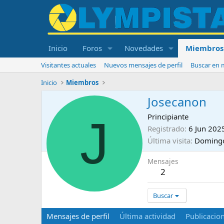
Inicio
Foros
Novedades
Miembros
Visitantes actuales
Nuevos mensajes de perfil
Buscar en m
Inicio
Miembros
Josecanon
J
Principiante
Registrado
6 Jun 202
Última visita
Domingo
Mensajes
2
Buscar
Mensajes de perfil
Última actividad
Publicacio