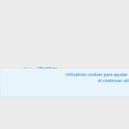
Inicio
Miembros
Utilizamos cookies para ayudar a
Al continuar uti
Español (ES)