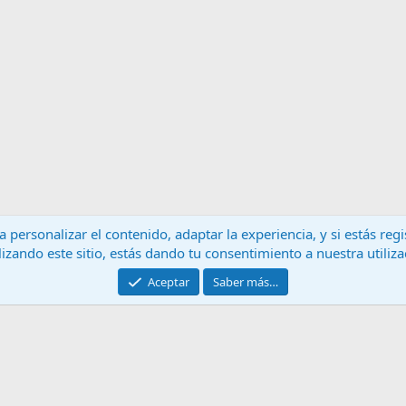
 personalizar el contenido, adaptar la experiencia, y si estás re
lizando este sitio, estás dando tu consentimiento a nuestra utiliz
Contáctanos
T
Aceptar
Saber más…
®
Community platform by XenForo
© 2010-2024 XenForo Ltd.