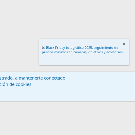
📉
Black Friday fotográfico 2025, seguimiento de
precios mínimos en cámaras, objetivos y accesorios
.
gistrado, a mantenerte conectado.
ación de cookies.
érminos y reglas
Política de privacidad
Ayuda
Inicio
R
S
S