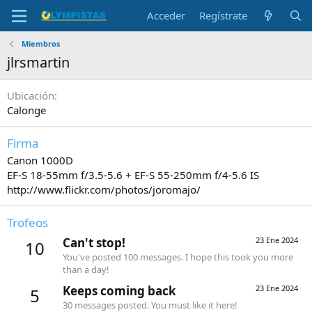
Acceder
Regístrate
Miembros
jlrsmartin
Ubicación
Calonge
Firma
Canon 1000D
EF-S 18-55mm f/3.5-5.6 + EF-S 55-250mm f/4-5.6 IS
http://www.flickr.com/photos/joromajo/
Trofeos
Can't stop!
23 Ene 2024
10
You've posted 100 messages. I hope this took you more
than a day!
Keeps coming back
23 Ene 2024
5
30 messages posted. You must like it here!