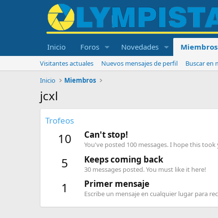
Inicio
Foros
Novedades
Miembros
Visitantes actuales
Nuevos mensajes de perfil
Buscar en m
Inicio
Miembros
jcxl
Trofeos
Can't stop!
10
You've posted 100 messages. I hope this took
Keeps coming back
5
30 messages posted. You must like it here!
Primer mensaje
1
Escribe un mensaje en cualquier lugar para reci