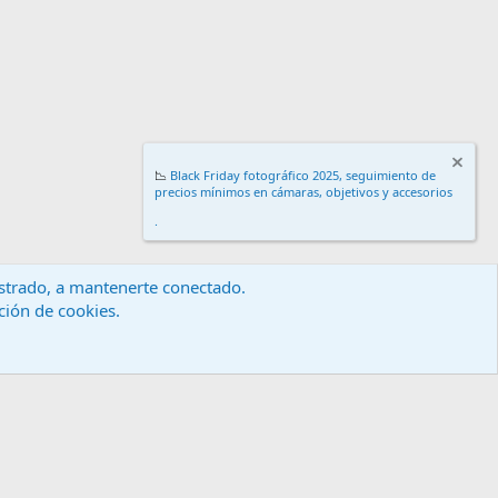
📉
Black Friday fotográfico 2025, seguimiento de
precios mínimos en cámaras, objetivos y accesorios
.
gistrado, a mantenerte conectado.
ación de cookies.
érminos y reglas
Política de privacidad
Ayuda
Inicio
R
S
S