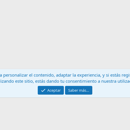
 personalizar el contenido, adaptar la experiencia, y si estás re
lizando este sitio, estás dando tu consentimiento a nuestra utiliz
Contáctanos
T
Aceptar
Saber más…
®
Community platform by XenForo
© 2010-2024 XenForo Ltd.