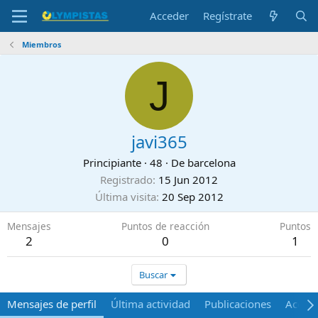
Acceder
Regístrate
Miembros
J
javi365
Principiante
·
48
·
De
barcelona
Registrado
15 Jun 2012
Última visita
20 Sep 2012
Mensajes
Puntos de reacción
Puntos
2
0
1
Buscar
Mensajes de perfil
Última actividad
Publicaciones
Acerca