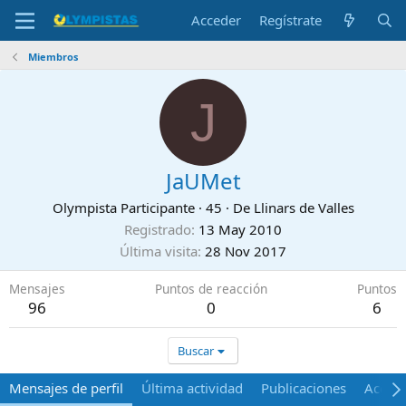
Acceder
Regístrate
Miembros
J
JaUMet
Olympista Participante
·
45
·
De
Llinars de Valles
Registrado
13 May 2010
Última visita
28 Nov 2017
Mensajes
Puntos de reacción
Puntos
96
0
6
Buscar
Mensajes de perfil
Última actividad
Publicaciones
Acerca