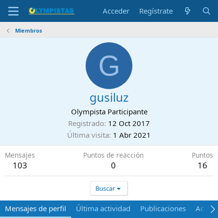
Acceder
Regístrate
Miembros
G
gusiluz
Olympista Participante
Registrado
12 Oct 2017
Última visita
1 Abr 2021
Mensajes
Puntos de reacción
Puntos
103
0
16
Buscar
Mensajes de perfil
Última actividad
Publicaciones
Acerca