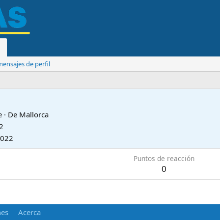
ensajes de perfil
e
·
De
Mallorca
2
2022
Puntos de reacción
0
nes
Acerca