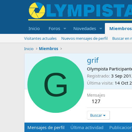
Inicio
Foros
Novedades
Miembros
Visitantes actuales
Nuevos mensajes de perfil
Buscar en m
Inicio
Miembros
grif
G
Olympista Participant
Registrado
3 Sep 201
Última visita
14 Oct 
Mensajes
127
Buscar
Mensajes de perfil
Última actividad
Publicacio