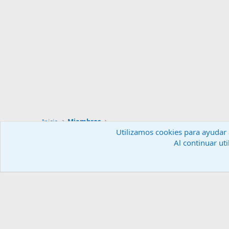
Inicio
Miembros
Utilizamos cookies para ayudar a
Al continuar uti
Español (ES)