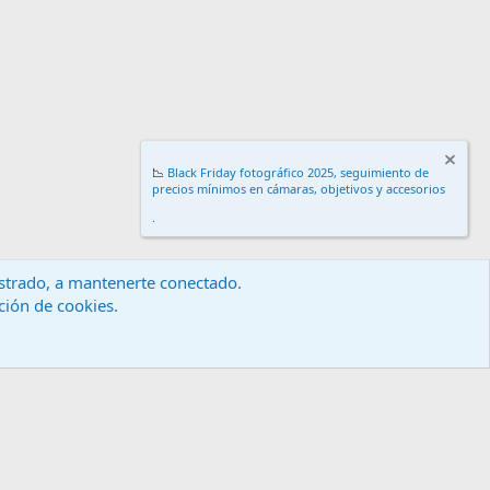
📉
Black Friday fotográfico 2025, seguimiento de
precios mínimos en cámaras, objetivos y accesorios
.
gistrado, a mantenerte conectado.
ación de cookies.
érminos y reglas
Política de privacidad
Ayuda
Inicio
R
S
S