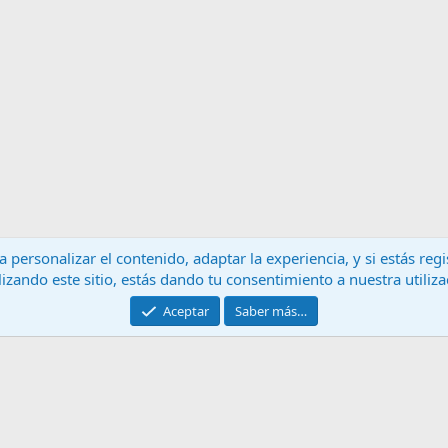
 personalizar el contenido, adaptar la experiencia, y si estás re
lizando este sitio, estás dando tu consentimiento a nuestra utiliz
Contáctanos
T
Aceptar
Saber más…
®
Community platform by XenForo
© 2010-2024 XenForo Ltd.