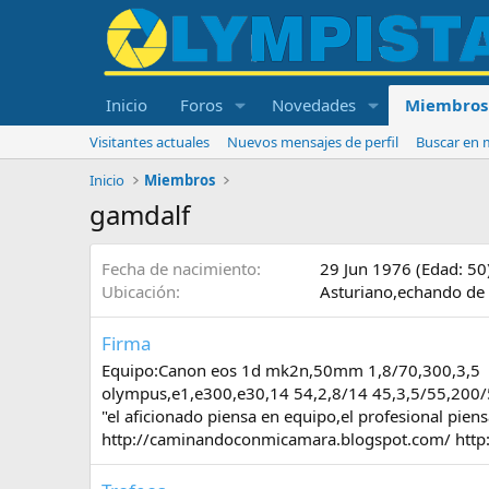
Inicio
Foros
Novedades
Miembros
Visitantes actuales
Nuevos mensajes de perfil
Buscar en m
Inicio
Miembros
gamdalf
Fecha de nacimiento
29 Jun 1976 (Edad: 50
Ubicación
Asturiano,echando de m
Firma
Equipo:Canon eos 1d mk2n,50mm 1,8/70,300,3,5
olympus,e1,e300,e30,14 54,2,8/14 45,3,5/55,200
"el aficionado piensa en equipo,el profesional piensa
http://caminandoconmicamara.blogspot.com/ http