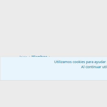
Inicio
Miembros
Utilizamos cookies para ayudar a
Al continuar uti
Español (ES)