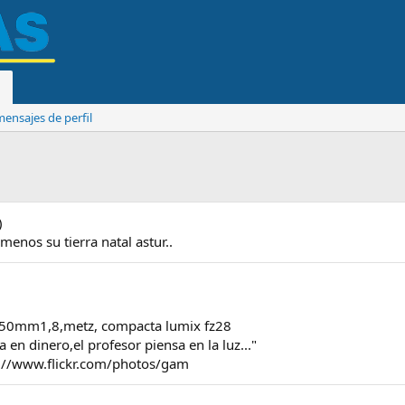
ensajes de perfil
)
enos su tierra natal astur..
/50mm1,8,metz, compacta lumix fz28
 en dinero,el profesor piensa en la luz..."
://www.flickr.com/photos/gam