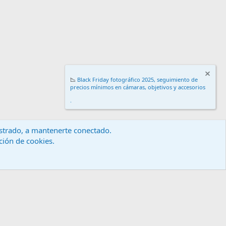
📉
Black Friday fotográfico 2025, seguimiento de
precios mínimos en cámaras, objetivos y accesorios
.
gistrado, a mantenerte conectado.
ación de cookies.
érminos y reglas
Política de privacidad
Ayuda
Inicio
R
S
S