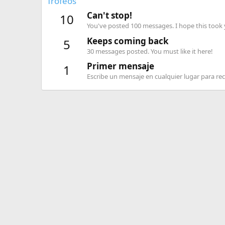
Trofeos
Can't stop!
10
You've posted 100 messages. I hope this took
Keeps coming back
5
30 messages posted. You must like it here!
Primer mensaje
1
Escribe un mensaje en cualquier lugar para reci