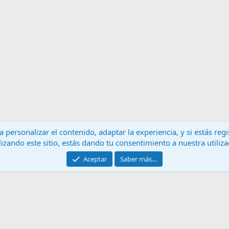
 personalizar el contenido, adaptar la experiencia, y si estás re
lizando este sitio, estás dando tu consentimiento a nuestra utiliz
Contáctanos
T
Aceptar
Saber más…
®
Community platform by XenForo
© 2010-2024 XenForo Ltd.