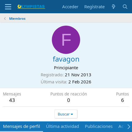
Acceder
Regístrate
Miembros
F
favagon
Principiante
Registrado
21 Nov 2013
Última visita
2 Feb 2026
Mensajes
Puntos de reacción
Puntos
43
0
6
Buscar
Mensajes de perfil
Última actividad
Publicaciones
Acerca