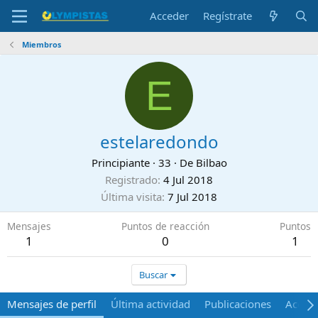
Acceder
Regístrate
Miembros
E
estelaredondo
Principiante
·
33
·
De
Bilbao
Registrado
4 Jul 2018
Última visita
7 Jul 2018
Mensajes
Puntos de reacción
Puntos
1
0
1
Buscar
Mensajes de perfil
Última actividad
Publicaciones
Acerca