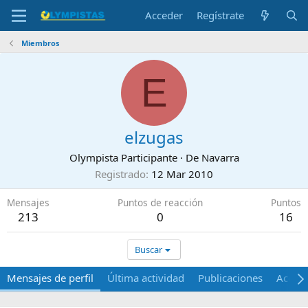
Acceder
Regístrate
Miembros
E
elzugas
Olympista Participante
·
De
Navarra
Registrado
12 Mar 2010
Mensajes
Puntos de reacción
Puntos
213
0
16
Buscar
Mensajes de perfil
Última actividad
Publicaciones
Acerca