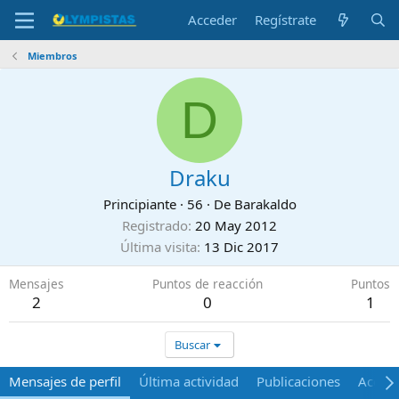
Acceder
Regístrate
Miembros
D
Draku
Principiante
·
56
·
De
Barakaldo
Registrado
20 May 2012
Última visita
13 Dic 2017
Mensajes
Puntos de reacción
Puntos
2
0
1
Buscar
Mensajes de perfil
Última actividad
Publicaciones
Acerca