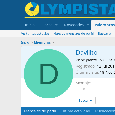
Inicio
Foros
Novedades
Miembros
Visitantes actuales
Nuevos mensajes de perfil
Buscar en m
Inicio
Miembros
Davilito
D
Principiante
·
52
·
De
Registrado
12 Jul 20
Última visita
18 Nov 
Mensajes
5
Buscar
Mensajes de perfil
Última actividad
Publicacio