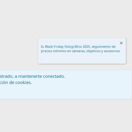
📉
Black Friday fotográfico 2025, seguimiento de
precios mínimos en cámaras, objetivos y accesorios
.
gistrado, a mantenerte conectado.
ación de cookies.
érminos y reglas
Política de privacidad
Ayuda
Inicio
R
S
S