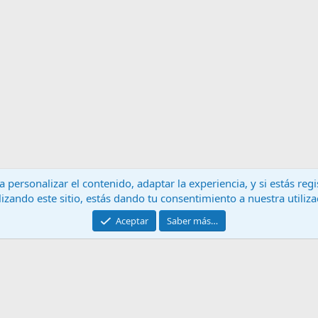
 personalizar el contenido, adaptar la experiencia, y si estás re
lizando este sitio, estás dando tu consentimiento a nuestra utiliz
Contáctanos
T
Aceptar
Saber más…
®
Community platform by XenForo
© 2010-2024 XenForo Ltd.