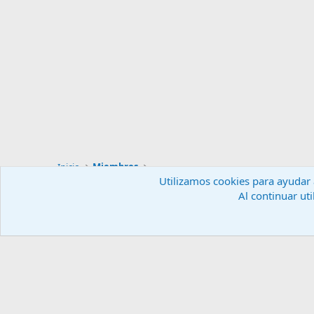
Inicio
Miembros
Utilizamos cookies para ayudar a
Al continuar uti
Español (ES)