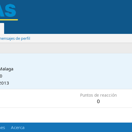
ensajes de perfil
Malaga
10
2013
Puntos de reacción
0
nes
Acerca