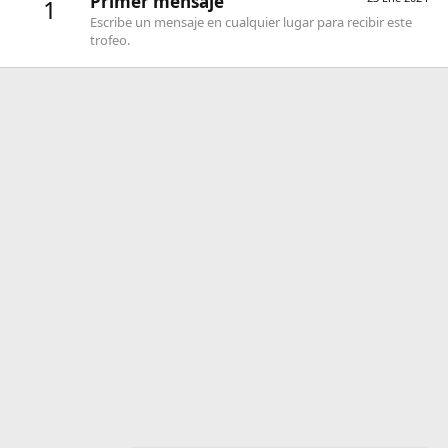
Primer mensaje
1
Escribe un mensaje en cualquier lugar para recibir este
trofeo.