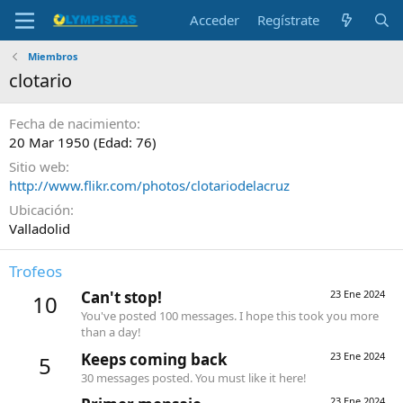
Acceder
Regístrate
Miembros
clotario
Fecha de nacimiento
20 Mar 1950 (Edad: 76)
Sitio web
http://www.flikr.com/photos/clotariodelacruz
Ubicación
Valladolid
Trofeos
Can't stop!
23 Ene 2024
10
You've posted 100 messages. I hope this took you more
than a day!
Keeps coming back
23 Ene 2024
5
30 messages posted. You must like it here!
23 Ene 2024