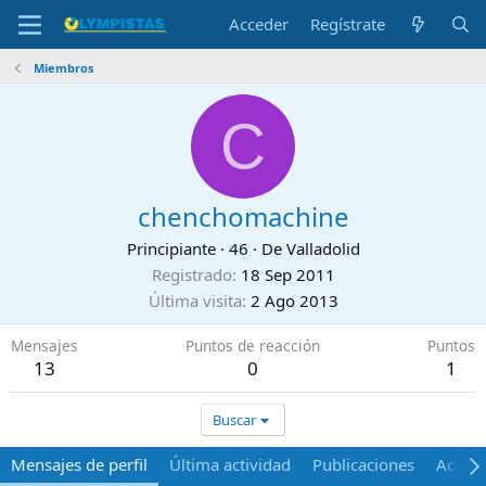
Acceder
Regístrate
Miembros
C
chenchomachine
Principiante
·
46
·
De
Valladolid
Registrado
18 Sep 2011
Última visita
2 Ago 2013
Mensajes
Puntos de reacción
Puntos
13
0
1
Buscar
Mensajes de perfil
Última actividad
Publicaciones
Acerca