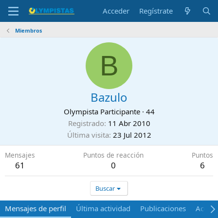
Acceder
Regístrate
Miembros
B
Bazulo
Olympista Participante
·
44
Registrado
11 Abr 2010
Última visita
23 Jul 2012
Mensajes
Puntos de reacción
Puntos
61
0
6
Buscar
Mensajes de perfil
Última actividad
Publicaciones
Acerca