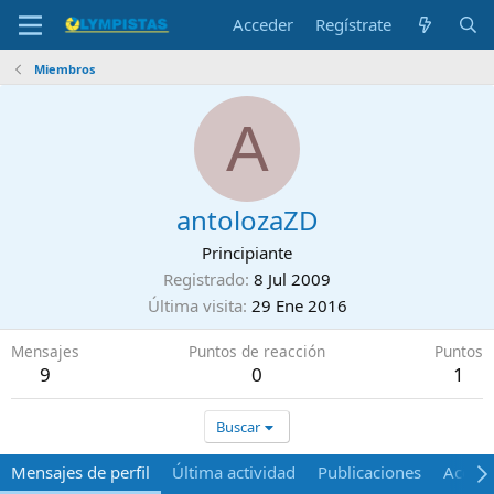
Acceder
Regístrate
Miembros
A
antolozaZD
Principiante
Registrado
8 Jul 2009
Última visita
29 Ene 2016
Mensajes
Puntos de reacción
Puntos
9
0
1
Buscar
Mensajes de perfil
Última actividad
Publicaciones
Acerca