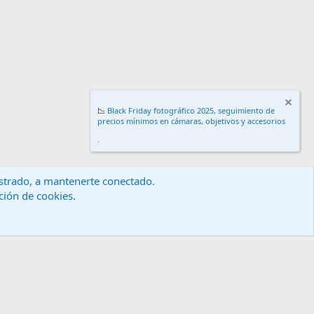
📉
Black Friday fotográfico 2025, seguimiento de
precios mínimos en cámaras, objetivos y accesorios
.
gistrado, a mantenerte conectado.
ación de cookies.
érminos y reglas
Política de privacidad
Ayuda
Inicio
R
S
S