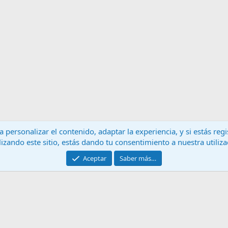
 personalizar el contenido, adaptar la experiencia, y si estás re
lizando este sitio, estás dando tu consentimiento a nuestra utiliz
Contáctanos
T
Aceptar
Saber más…
®
Community platform by XenForo
© 2010-2024 XenForo Ltd.