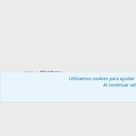
Inicio
Miembros
Utilizamos cookies para ayudar a
Al continuar uti
Español (ES)