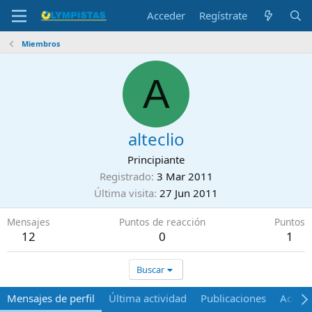
Acceder
Regístrate
Miembros
A
alteclio
Principiante
Registrado
3 Mar 2011
Última visita
27 Jun 2011
Mensajes
Puntos de reacción
Puntos
12
0
1
Buscar
Mensajes de perfil
Última actividad
Publicaciones
Acerca